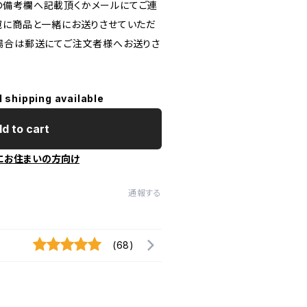
の備考欄へ記載頂くかメールにてご連
宛に商品と一緒にお送りさせていただ
場合は郵送にてご注文者様へお送りさ
l shipping available
d to cart
にお住まいの方向け
通報する
(68)