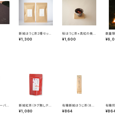
新城ほうじ茶2種セット
桜ほうじ茶×真紅の美
数量限
【べにふうき】【べにひか
鈴(2g×3、苺ドライ6切
トティー
¥1,300
¥1,600
¥6,
り】
れ)
ーバッ
新城紅茶（タグ無しティ
有機新城ほうじ茶（80
有機煎
ーバッグ
ーバッグ3ｇ×10）
グラム）
ｇ(20
¥1,080
¥864
¥86