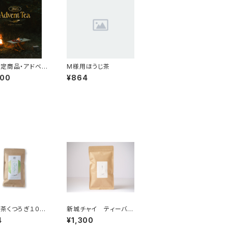
定商品・アドベン
M様用ほうじ茶
 2025
000
¥864
茶くつろぎ１００
新城チャイ ティーバッ
26年産)
グ（3 g×10 ）
4
¥1,300