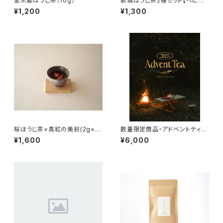
金木犀ほうじ茶（10g）
新城ほうじ茶2種セット【べにふ
うき】【べにひかり】
¥1,200
¥1,300
桜ほうじ茶×真紅の美鈴(2g×
数量限定商品・アドベントティー
3、苺ドライ6切れ)
2025
¥1,600
¥6,000