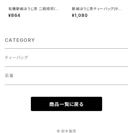
有機新城ほうじ茶 二段焙煎（80
新城ほうじ茶ティーバッグ(タグ
g）
無しティーバッグ3g×10)
¥864
¥1,080
CATEGORY
ティーバッグ
茶葉
商品一覧に戻る
© 鈴木製茶