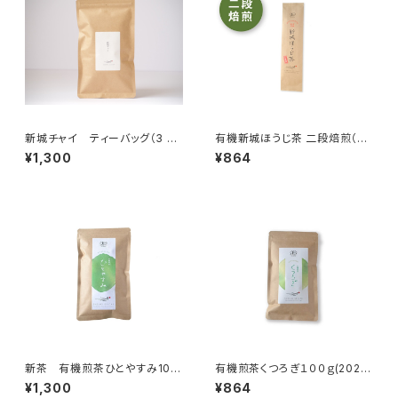
新城チャイ ティーバッグ（3 g×
有機新城ほうじ茶 二段焙煎（80
10 ）
g）
¥1,300
¥864
新茶 有機煎茶ひとやすみ100
有機煎茶くつろぎ１００ｇ(2026
g(2026年産)
年産)
¥1,300
¥864