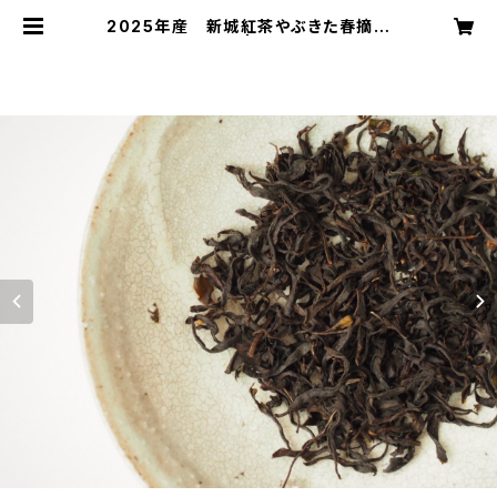
2025年産 新城紅茶やぶきた春摘み
（10g入） | 鈴木製茶