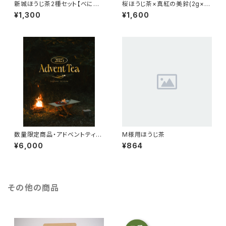
新城ほうじ茶2種セット【べにふ
桜ほうじ茶×真紅の美鈴(2g×
うき】【べにひかり】
3、苺ドライ6切れ)
¥1,300
¥1,600
数量限定商品・アドベントティー
M様用ほうじ茶
2025
¥6,000
¥864
その他の商品